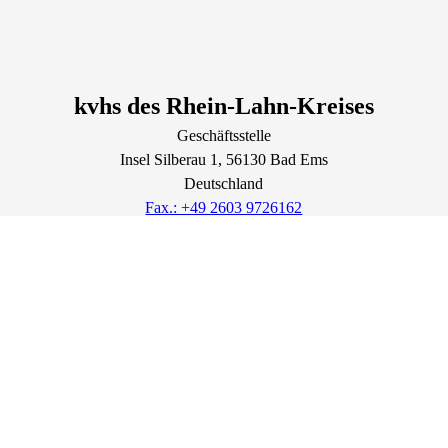
kvhs des Rhein-Lahn-Kreises
Geschäftsstelle
Insel Silberau
1
, 56130
Bad Ems
Deutschland
Fax.: +49 2603 9726162
geschaeftsstelle@kvhs-rhein-lahn.de
Lage & Routenplaner