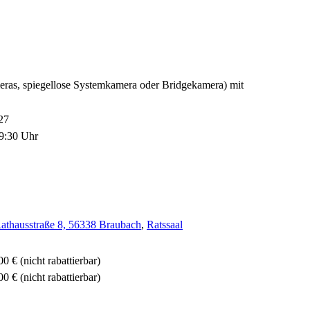
meras, spiegellose Systemkamera oder Bridgekamera) mit
27
19:30 Uhr
athausstraße 8, 56338 Braubach
,
Ratssaal
00 €
(nicht rabattierbar)
00 €
(nicht rabattierbar)