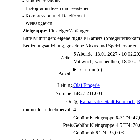
- Manueller Modus
- Histogramm lesen und verstehen
- Kompression und Dateiformat
- Weißabgleich
Zielgruppe:
Einsteiger/Anfänger
Bitte Mitbringen: eigene digitale Kamera (Spiegelreflexka
Bedienungsanleitung, geladene Akkus und Speicherkarten.
5 Abende, 13.01.2027 - 10.02.20
Zeiten
Mittwoch, wöchentlich, 18:00 - 
5 Termin(e)
Anzahl
Leitung
Olaf Fingerle
Nummer
BR27.211.001
Ort
Rathaus der Stadt Braubach
,
R
minimale Teilnehmerzahl
4
Gebühr Kleingruppe 6-7 TN: 47,
Preis
Gebühr Kleingruppe 4-5 TN: 70,
Gebühr ab 8 TN: 33,00 €