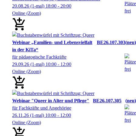
20.08.26
(1-mal)
18:00
- 20:00
Online (Zoom)
Webinar „Familien- und Lebensvielfalt
BE26.107.303
neu
in der KiTa“
für pädagogische Fachkräfte
29.09.26
(1-mal)
10:00
- 12:00
Online (Zoom)
Webinar "Queer in Alter und Pflege"
BE26.107.305
neu
für Fachkräfte und Angehörige
26.11.26
(1-mal)
10:00
- 12:00
Online (Zoom)