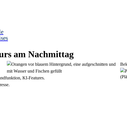
le
ises
rs am Nachmittag
Bel
(Plä
ndfunktion, KI-Features.
esse.