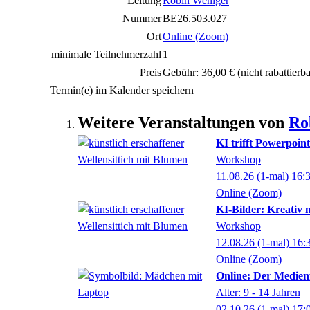
Leitung
Robin Weniger
Nummer
BE26.503.027
Ort
Online (Zoom)
minimale Teilnehmerzahl
1
Preis
Gebühr: 36,00 €
(nicht rabattierba
Termin(e) im Kalender speichern
Weitere Veranstaltungen von
Ro
KI trifft Powerpoint
Workshop
11.08.26
(1-mal)
16:
Online (Zoom)
KI-Bilder: Kreativ m
Workshop
12.08.26
(1-mal)
16:
Online (Zoom)
Online: Der Medien
Alter: 9 - 14 Jahren
02.10.26
(1-mal)
17: