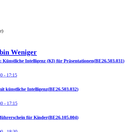
r)
bin
Weniger
: Künstliche Intelligenz (KI) für Präsentationen
BE26.503.031
30
- 17:15
it künstliche Intelligenz
BE26.503.032
30
- 17:15
führerschein für Kinder
BE26.105.004
00
- 18:30