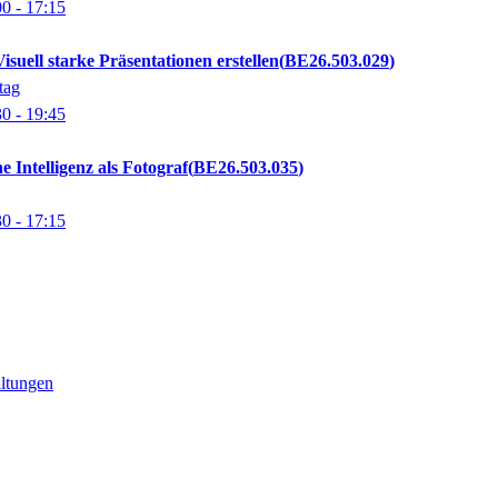
00
- 17:15
uell starke Präsentationen erstellen
BE26.503.029
tag
30
- 19:45
he Intelligenz als Fotograf
BE26.503.035
30
- 17:15
altungen