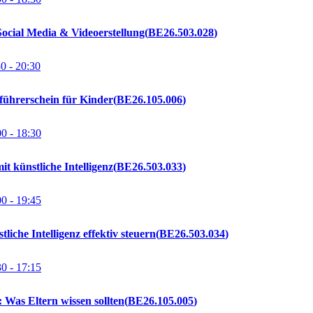
cial Media & Videoerstellung
BE26.503.028
30
- 20:30
führerschein für Kinder
BE26.105.006
00
- 18:30
it künstliche Intelligenz
BE26.503.033
00
- 19:45
iche Intelligenz effektiv steuern
BE26.503.034
30
- 17:15
Was Eltern wissen sollten
BE26.105.005