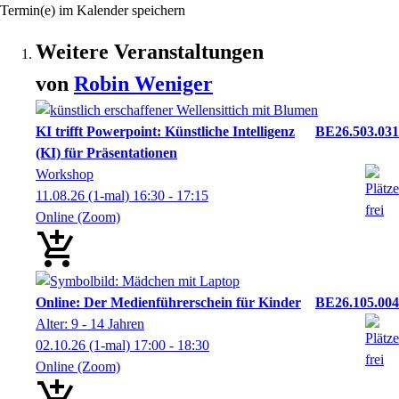
Termin(e) im Kalender speichern
Weitere Veranstaltungen
von
Robin
Weniger
KI trifft Powerpoint: Künstliche Intelligenz
BE26.503.031
(KI) für Präsentationen
Workshop
11.08.26
(1-mal)
16:30
- 17:15
Online (Zoom)
Online: Der Medienführerschein für Kinder
BE26.105.004
Alter: 9 - 14 Jahren
02.10.26
(1-mal)
17:00
- 18:30
Online (Zoom)