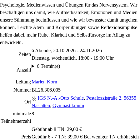
Psychologie, Medienwissen und Übungen für das Nervensystem. Wir
beschäftigen uns damit, wie Aufmerksamkeit, Emotionen und Medien
unsere Stimmung beeinflussen und wie wir bewusster damit umgehen
können. Leichte Atem- und Körperübungen sowie Reflexionsimpulse
helfen dabei, mehr Ruhe, Klarheit und Selbstfürsorge im Alltag zu
entwickeln.
6 Abende, 20.10.2026 - 24.11.2026
Zeiten
Dienstag, wöchentlich, 18:00 - 19:00 Uhr
6 Termin(e)
Anzahl
Leitung
Marlen Korn
Nummer
BL26.306.005
IGS N.-A.-Otto Schule
,
Pestalozzistraße 2, 56355
Ort
Nastätten
,
Gymnastikraum
minimale
8
Teilnehmerzahl
Gebühr ab 8 TN: 29,00 €
Preis
Gebühr 6 - 7 TN: 39,00 € Bei weniger TN erhöht sich