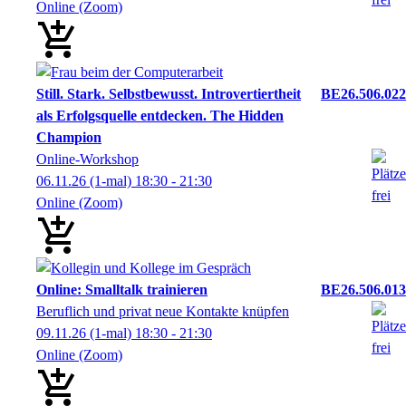
Online (Zoom)
Still. Stark. Selbstbewusst. Introvertiertheit
BE26.506.022
als Erfolgsquelle entdecken. The Hidden
Champion
Online-Workshop
06.11.26
(1-mal)
18:30
- 21:30
Online (Zoom)
Online: Smalltalk trainieren
BE26.506.013
Beruflich und privat neue Kontakte knüpfen
09.11.26
(1-mal)
18:30
- 21:30
Online (Zoom)