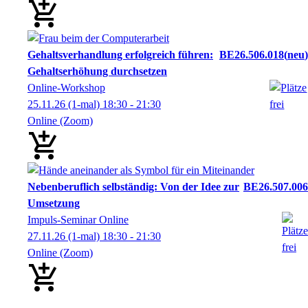
Gehaltsverhandlung erfolgreich führen:
BE26.506.018
neu
Gehaltserhöhung durchsetzen
Online-Workshop
25.11.26
(1-mal)
18:30
- 21:30
Online (Zoom)
Nebenberuflich selbständig: Von der Idee zur
BE26.507.006
Umsetzung
Impuls-Seminar Online
27.11.26
(1-mal)
18:30
- 21:30
Online (Zoom)