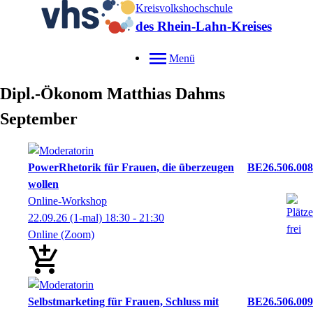
Kreisvolkshochschule
des Rhein-Lahn-Kreises
Menü
Dipl.-Ökonom
Matthias
Dahms
September
PowerRhetorik für Frauen, die überzeugen
BE26.506.008
wollen
Online-Workshop
22.09.26
(1-mal)
18:30
- 21:30
Online (Zoom)
Selbstmarketing für Frauen, Schluss mit
BE26.506.009