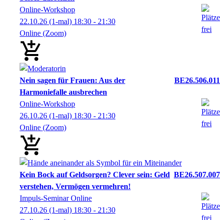
Online-Workshop
22.10.26
(1-mal)
18:30
- 21:30
Online (Zoom)
Nein sagen für Frauen: Aus der
BE26.506.011
Harmoniefalle ausbrechen
Online-Workshop
26.10.26
(1-mal)
18:30
- 21:30
Online (Zoom)
Kein Bock auf Geldsorgen? Clever sein: Geld
BE26.507.007
verstehen, Vermögen vermehren!
Impuls-Seminar Online
27.10.26
(1-mal)
18:30
- 21:30