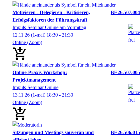
Motivieren - Delegieren - Kritisieren,
BE26.507.004
Erfolgsfaktoren der Führungskraft
Impuls-Seminar Online am Vormittag
12.11.26
(1-mal)
18:30
- 21:30
Online (Zoom)
Online-Praxis-Workshop:
BE26.507.005
Projektmanagement
Impuls-Seminar Online
13.11.26
(1-mal)
18:30
- 21:30
Online (Zoom)
Sitzungen und Meetings souverän und
BE26.506.015
effizient leiten