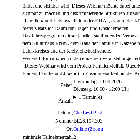
findet und sichtbar wird. Dieses Webinar möchte dabei unt
sichtbar zu machen und diskriminierende Strukturen aufzul
„Familien- und Lebensvielfalt in der KiTA“, es wird der Ki
bietet zusätzlich Raum für Fragen und Unsicherheiten.
Das Jahresprogramm dieser jährlich stattfindenden Veranstal
dem Kulturhaus Kreml, dem Haus der Familie in Katzenelnb
Lahn-Kreises und der Kreisvolkshochschule.
Weitere Informationen zu den einzelnen Veranstaltungen erh
„Dieses Webinar wird vom Projekt Familienvielfalt, QueerN
Frauen, Familie und Jugend) in Zusammenarbeit mit der K
1 Vormittag, 29.09.2026
Zeiten
Dienstag, 10:00 - 12:00 Uhr
1 Termin(e)
Anzahl
Leitung
Che Levi Best
Nummer
BE26.107.303
Ort
Online (Zoom)
minimale Teilnehmerzahl
2