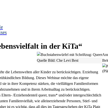
le
ises
ensvielfalt in der KiTa“
Anm
Quelle Bild: Che Levi Best
Bel
(Plä
te die Lebenswelten aller Kinder zu berücksichtigen. Erziehung
r frühkindlichen Bildung. Dieses Webinar möchte das eigene
 sie in ihrer Kompetenz stärken, die vielfältigen Familienformen
ahrzunehmen und in ihrem Arbeitsalltag zu berücksichtigen.
ltern- /Erziehendenteil queer, trans* und/oder intergeschlechtlich
bunten Familienvielfalt, wie alleinerziehende Personen, Stief- und
er ist es wichtig, dass all dies im Tagesgeschehen der KiTa Platz