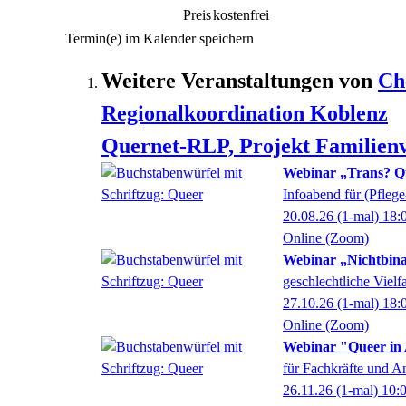
Preis
kostenfrei
Termin(e) im Kalender speichern
Weitere Veranstaltungen von
Ch
Regionalkoordination Koblenz
Quernet-RLP, Projekt Familienvi
Webinar „Trans? Q
Infoabend für (Pflege
20.08.26
(1-mal)
18:
Online (Zoom)
Webinar „Nichtbinar
geschlechtliche Vielfa
27.10.26
(1-mal)
18:
Online (Zoom)
Webinar "Queer in 
für Fachkräfte und A
26.11.26
(1-mal)
10: