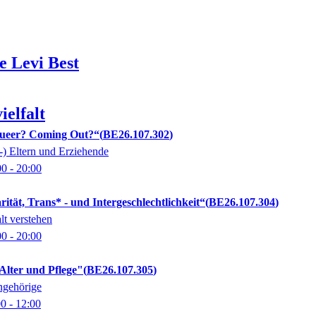
e Levi
Best
elfalt
ueer? Coming Out?“
BE26.107.302
-) Eltern und Erziehende
00
- 20:00
ität, Trans* - und Intergeschlechtlichkeit“
BE26.107.304
lt verstehen
00
- 20:00
Alter und Pflege"
BE26.107.305
ngehörige
00
- 12:00