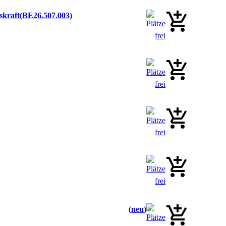
skraft
BE26.507.003
neu