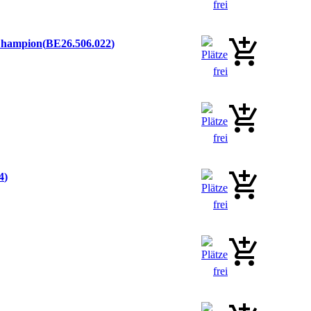
 Champion
BE26.506.022
4