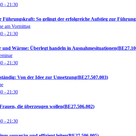
30
- 21:30
 Führungskraft: So gelingt der erfolgreiche Aufstieg zur Führung
ne am Vormittag
30
- 21:30
 und Wärme: Überlegt handeln in Ausnahmesituationen
BE27.10
Seminar
30
- 21:30
bständig: Von der Idee zur Umsetzung
BE27.507.003
ne
30
- 21:30
Frauen, die überzeugen wollen
BE27.506.002
30
- 21:30
ngs souverän und effizient leiten
BE27.506.005