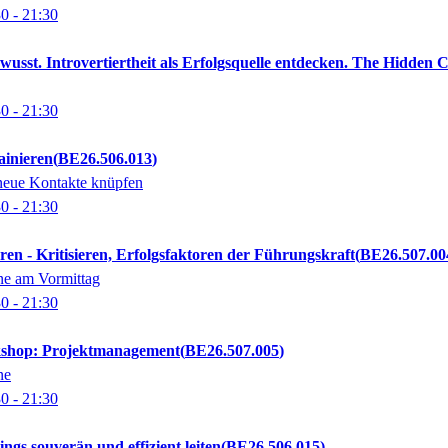
30
- 21:30
bewusst. Introvertiertheit als Erfolgsquelle entdecken. The Hidden
30
- 21:30
ainieren
BE26.506.013
 neue Kontakte knüpfen
30
- 21:30
eren - Kritisieren, Erfolgsfaktoren der Führungskraft
BE26.507.00
ne am Vormittag
30
- 21:30
kshop: Projektmanagement
BE26.507.005
ne
30
- 21:30
ngs souverän und effizient leiten
BE26.506.015