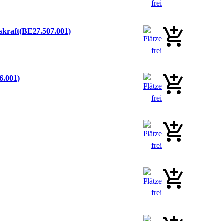
skraft
BE27.507.001
6.001