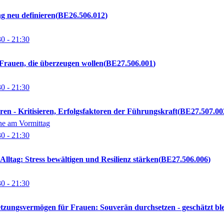
 neu definieren
BE26.506.012
30
- 21:30
Frauen, die überzeugen wollen
BE27.506.001
30
- 21:30
eren - Kritisieren, Erfolgsfaktoren der Führungskraft
BE27.507.00
ne am Vormittag
30
- 21:30
Alltag: Stress bewältigen und Resilienz stärken
BE27.506.006
30
- 21:30
tzungsvermögen für Frauen: Souverän durchsetzen - geschätzt bl