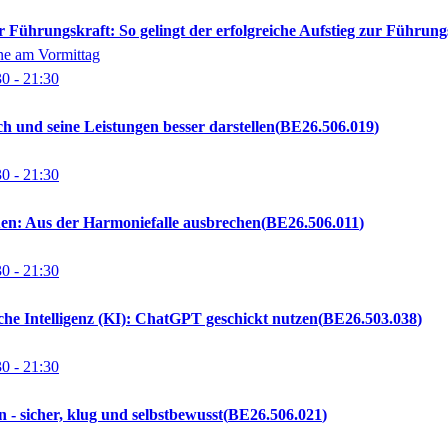
 Führungskraft: So gelingt der erfolgreiche Aufstieg zur Führung
ne am Vormittag
30
- 21:30
ch und seine Leistungen besser darstellen
BE26.506.019
30
- 21:30
uen: Aus der Harmoniefalle ausbrechen
BE26.506.011
30
- 21:30
he Intelligenz (KI): ChatGPT geschickt nutzen
BE26.503.038
30
- 21:30
n - sicher, klug und selbstbewusst
BE26.506.021