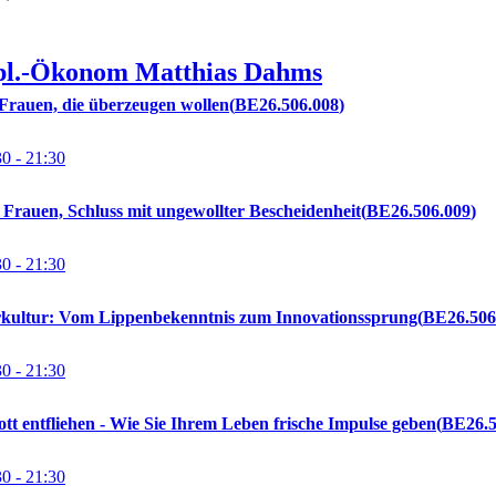
pl.-Ökonom
Matthias
Dahms
Frauen, die überzeugen wollen
BE26.506.008
30
- 21:30
 Frauen, Schluss mit ungewollter Bescheidenheit
BE26.506.009
30
- 21:30
rkultur: Vom Lippenbekenntnis zum Innovationssprung
BE26.506
30
- 21:30
ott entfliehen - Wie Sie Ihrem Leben frische Impulse geben
BE26.5
30
- 21:30