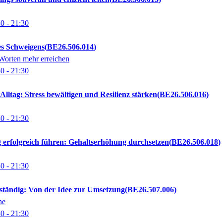
30
- 21:30
es Schweigens
BE26.506.014
Worten mehr erreichen
30
- 21:30
Alltag: Stress bewältigen und Resilienz stärken
BE26.506.016
30
- 21:30
 erfolgreich führen: Gehaltserhöhung durchsetzen
BE26.506.018
30
- 21:30
bständig: Von der Idee zur Umsetzung
BE26.507.006
ne
30
- 21:30