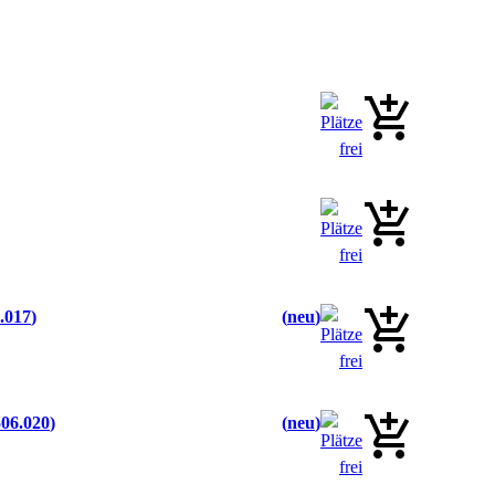
.017
neu
06.020
neu