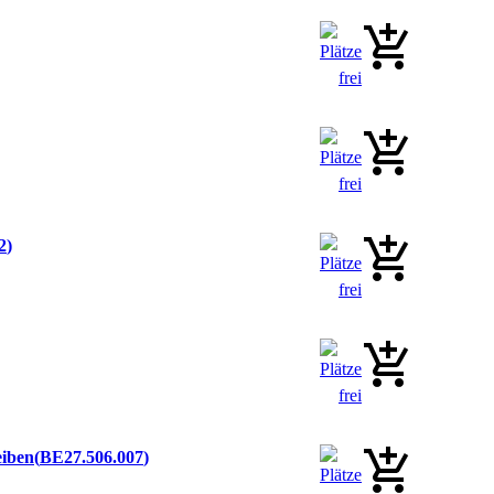
2
eiben
BE27.506.007